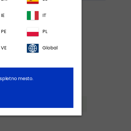
IE
IT
 računa?
PE
PL
ostop do:
VE
Global
macije o proizvodu in bolezni
podpornega gradiva, video posnetkov in
j
my: Naše BREZPLAČNE platforme za e-
a spletno mesto.
Registrirajte se