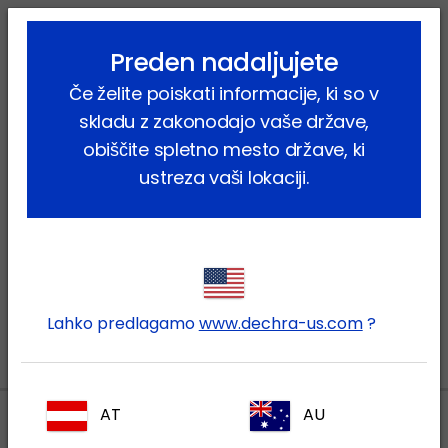
lock_outline
search
menu
Preden nadaljujete
Vi ste tukaj:
Home
Proizvodi
Rejne živali
Prašiči
Nutritivni
Če želite poiskati informacije, ki so v
skladu z zakonodajo vaše države,
Nutritivni
obiščite spletno mesto države, ki
ustreza vaši lokaciji.
Becekasel
Muvisel
Lahko predlagamo
www.dechra-us.com
?
AT
AU