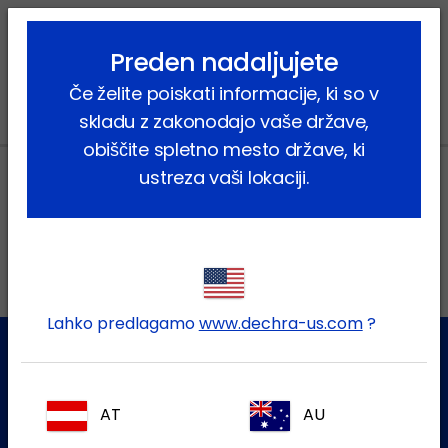
lock_outline
search
menu
Preden nadaljujete
Vi ste tukaj:
Home
Novice
2022
August
Če želite poiskati informacije, ki so v
skladu z zakonodajo vaše države,
obiščite spletno mesto države, ki
ustreza vaši lokaciji.
Lokalni naslovi
Lahko predlagamo
www.dechra-us.com
?
Služba za stranke
AT
AU
Za dodatne informacije se obrnite na našo ekipo za pomoč