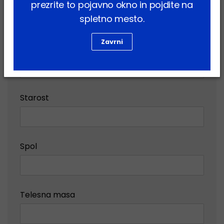
Številka primera v Dechri, če že obstaja?
prezrite to pojavno okno in pojdite na
spletno mesto.
Zavrni
Pasma
Starost
Spol
Telesna masa