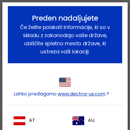
lock_outline
search
menu
Preden nadaljujete
Vi ste tukaj:
Home
Kontakt
Sum na neželeni učinek
Če želite poiskati informacije, ki so v
skladu z zakonodajo vaše države,
Poročilo o sumu na neželeni učinek
obiščite spletno mesto države, ki
zdravila
ustreza vaši lokaciji.
Če sumite na neželeni učinek pri uporabi
katerega od naših zdravil za uporabo v
veterinarski medicini, izpolnite spodnja polja in
naša ekipa vas bo kontaktirala.
Lahko predlagamo
www.dechra-us.com
?
Če želite govoriti z nami pokličite na +386 1 436
44 66.
AT
AU