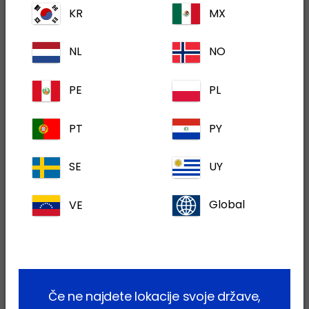
KR
MX
Email
*
NL
NO
PE
PL
Telefon
*
PT
PY
SE
UY
Proizvod
*
VE
Global
Vrsta živali
Če ne najdete lokacije svoje države,