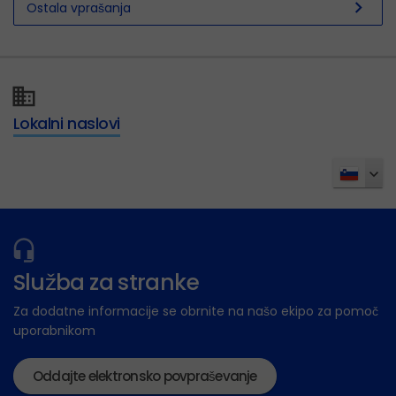
chevron_right
Ostala vprašanja
Lokalni naslovi
Služba za stranke
Za dodatne informacije se obrnite na našo ekipo za pomoč
uporabnikom
Oddajte elektronsko povpraševanje