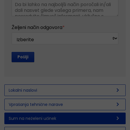
Željeni način odgovora
*
Pošlji
chevron_right
Lokalni naslovi
chevron_right
Vprašanja tehnične narave
chevron_right
Sum na neželeni učinek