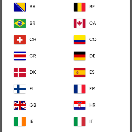
BA
BE
Ime in priimek
*
BR
CA
Poročevalec
CH
CO
CR
DE
Vrsta ambulante
DK
ES
FI
FR
Naslov in poštna številka
GB
HR
IE
IT
Država