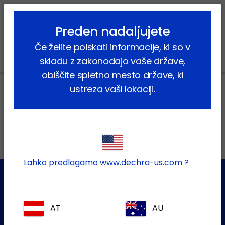
lock_outline
search
menu
Preden nadaljujete
Vi ste tukaj:
Home
Novice
2023
December
Če želite poiskati informacije, ki so v
skladu z zakonodajo vaše države,
obiščite spletno mesto države, ki
ustreza vaši lokaciji.
Lokalni naslovi
Lahko predlagamo
www.dechra-us.com
?
Služba za stranke
AT
AU
Za dodatne informacije se obrnite na našo ekipo za pomoč