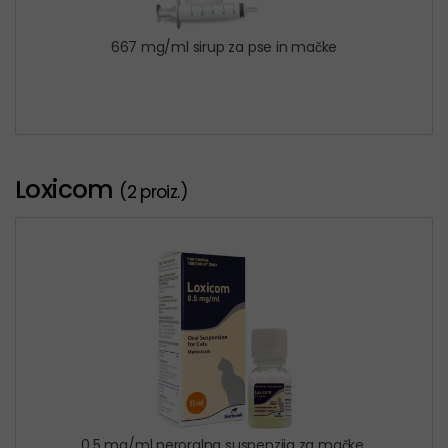
667 mg/ml sirup za pse in mačke
Loxicom
(2 proiz.)
0,5 mg/ml peroralna suspenzija za mačke.