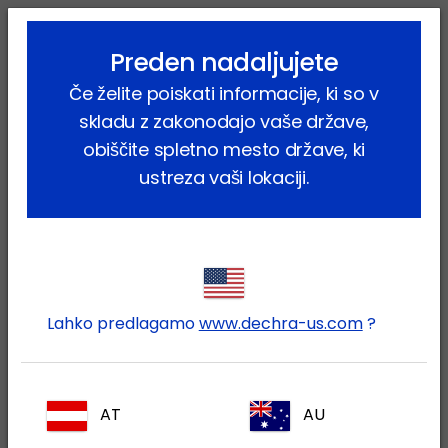
lock_outline
search
menu
Preden nadaljujete
Vi ste tukaj:
Home
Proizvodi
Hišni ljubljenčki
Mačka
Če želite poiskati informacije, ki so v
skladu z zakonodajo vaše države,
Mačka
obiščite spletno mesto države, ki
(52 proiz.)
ustreza vaši lokaciji.
Zožite svoje rezultate
Vrsta proizvoda
Vse
Lahko predlagamo
www.dechra-us.com
?
Proizvodi za nego
(9)
Farmacevtski proizvodi
(39)
Terapevtsko področje
AT
AU
Vse