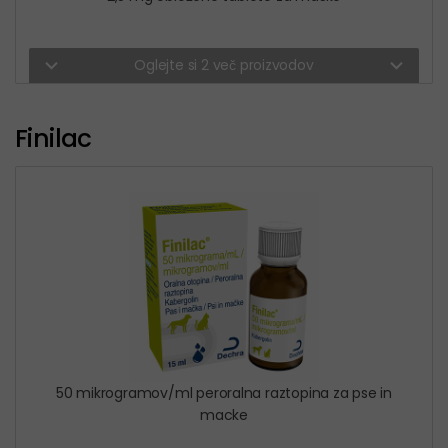
expand_more
expand_more
Oglejte si 2 več proizvodov
Finilac
50 mikrogramov/ml peroralna raztopina za pse in
macke