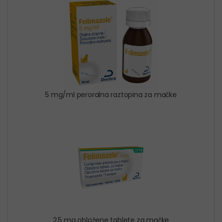
5 mg/ml peroralna raztopina za mačke
2,5 mg obložene tablete za mačke