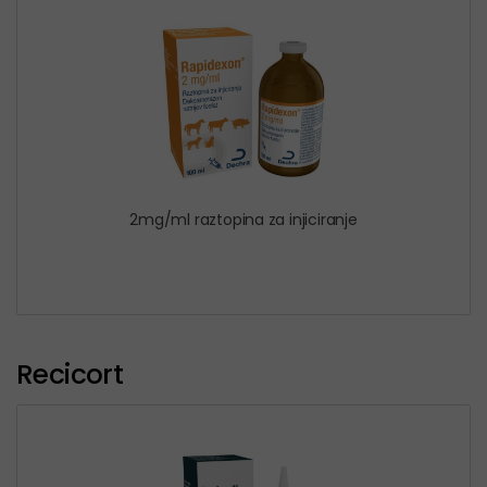
2mg/ml raztopina za injiciranje
Recicort