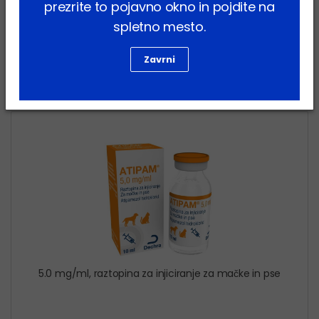
prezrite to pojavno okno in pojdite na
spletno mesto.
Zavrni
Atipam
5.0 mg/ml, raztopina za injiciranje za mačke in pse