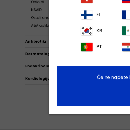
Opioidi
NSAID
FI
Ostali analgetiki
A&A aplikacija
KR
Antibiotiki
PT
Dermatologija
Endokrinologija
Če ne najdete l
Kardiologija