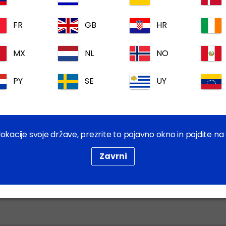
FR
GB
HR
MX
NL
NO
PY
SE
UY
5 mg/ml raztopina za
injiciranje za pse in mačke
okacije svoje države, prezrite to pojavno okno in pojdite n
Zavrni