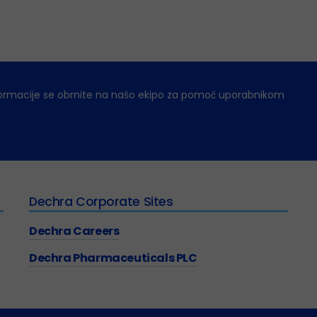
ormacije se obrnite na našo ekipo za pomoč uporabnikom
Dechra Corporate Sites
Dechra Careers
Dechra Pharmaceuticals PLC