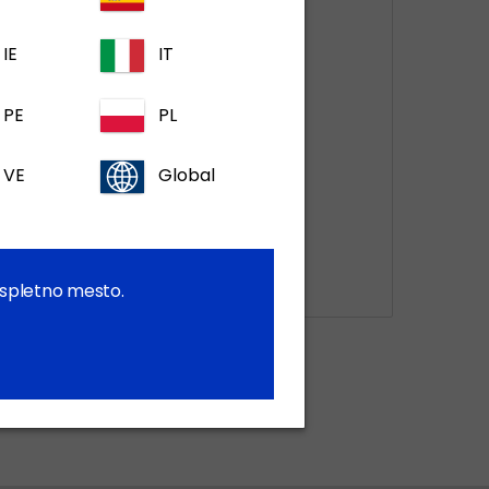
IE
IT
PE
PL
VE
Global
35 mg/g peroralni gel za
pse in konje
a spletno mesto.