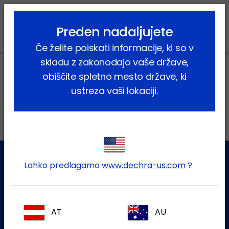
lock_outline
search
menu
Preden nadaljujete
Če želite poiskati informacije, ki so v
skladu z zakonodajo vaše države,
obiščite spletno mesto države, ki
ustreza vaši lokaciji.
Lokalni naslovi
Lahko predlagamo
www.dechra-us.com
?
Služba za stranke
Za dodatne informacije se obrnite na našo ekipo za pomoč
uporabnikom
AT
AU