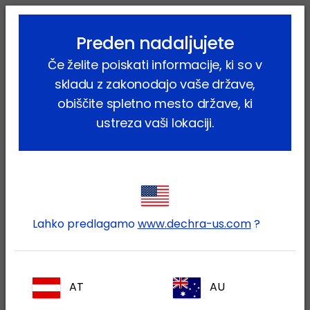
lock_outline
search
menu
Preden nadaljujete
Vi ste tukaj:
Home
Proizvodi
Če želite poiskati informacije, ki so v
skladu z zakonodajo vaše države,
obiščite spletno mesto države, ki
ustreza vaši lokaciji.
Prijavite se v svoj Dechra
lock
račun
Lahko predlagamo
www.dechra-us.com
?
AT
AU