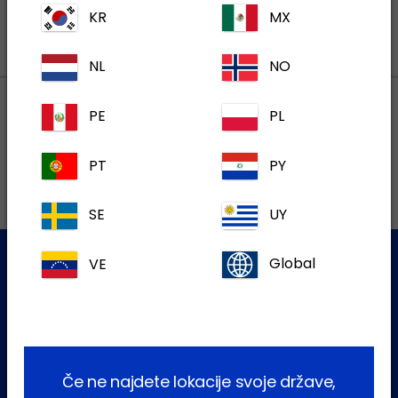
KR
MX
NL
NO
PE
PL
Lokalni naslovi
PT
PY
SE
UY
VE
Global
Služba za stranke
Za dodatne informacije se obrnite na našo ekipo za pomoč
uporabnikom
Če ne najdete lokacije svoje države,