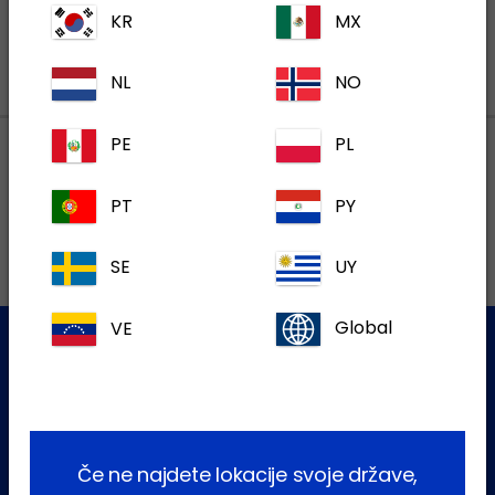
KR
MX
NL
NO
PE
PL
Lokalni naslovi
PT
PY
SE
UY
VE
Global
Služba za stranke
Za dodatne informacije se obrnite na našo ekipo za pomoč
uporabnikom
Če ne najdete lokacije svoje države,