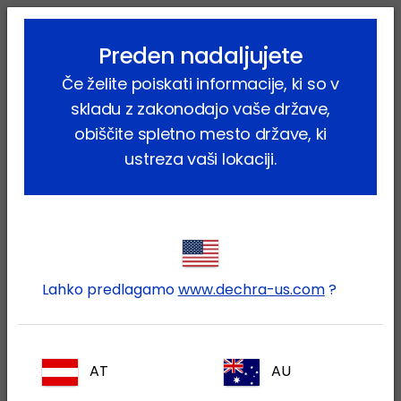
lock_outline
search
menu
Preden nadaljujete
Vi ste tukaj:
Home
Proizvodi
Hišni ljubljenčki
Mačka
Če želite poiskati informacije, ki so v
Farmacevtski proizvodi
Dermanolon
skladu z zakonodajo vaše države,
obiščite spletno mesto države, ki
ustreza vaši lokaciji.
Prijavite se v svoj Dechra
lock
račun
Lahko predlagamo
www.dechra-us.com
?
AT
AU