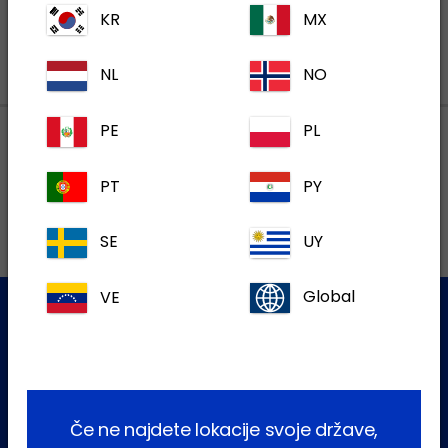
KR
MX
NL
NO
PE
PL
Lokalni naslovi
PT
PY
SE
UY
VE
Global
Služba za stranke
Za dodatne informacije se obrnite na našo ekipo za pomoč
uporabnikom
Če ne najdete lokacije svoje države,