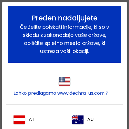
lock_outline
search
menu
Preden nadaljujete
Vi ste tukaj:
Home
Proizvodi
Hišni ljubljenčki
Pes
Če želite poiskati informacije, ki so v
Farmacevtski proizvodi
Temprace
skladu z zakonodajo vaše države,
obiščite spletno mesto države, ki
ustreza vaši lokaciji.
Prijavite se v svoj Dechra
lock
račun
Lahko predlagamo
www.dechra-us.com
?
AT
AU