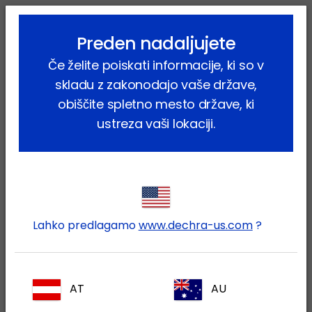
lock_outline
search
menu
Preden nadaljujete
Vi ste tukaj:
Home
Proizvodi
Hišni ljubljenčki
Pes
Če želite poiskati informacije, ki so v
Farmacevtski proizvodi
Zenalpha
skladu z zakonodajo vaše države,
obiščite spletno mesto države, ki
ustreza vaši lokaciji.
Prijavite se v svoj Dechra
lock
račun
Lahko predlagamo
www.dechra-us.com
?
AT
AU