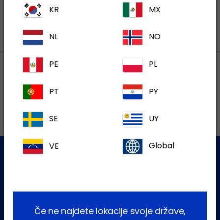
KR
MX
NL
NO
PE
PL
Lokalni naslovi
PT
PY
SE
UY
VE
Global
Služba za stranke
Za dodatne informacije se obrnite na našo ekipo za pomoč
uporabnikom
Če ne najdete lokacije svoje države,