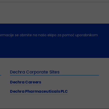
ormacije se obrnite na našo ekipo za pomoč uporabnikom
Dechra Corporate Sites
Dechra Careers
Dechra Pharmaceuticals PLC