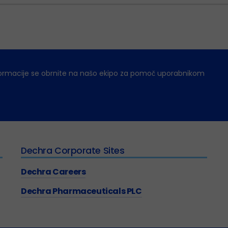
ormacije se obrnite na našo ekipo za pomoč uporabnikom
Dechra Corporate Sites
Dechra Careers
Dechra Pharmaceuticals PLC