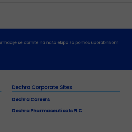
ormacije se obrnite na našo ekipo za pomoč uporabnikom
Dechra Corporate Sites
Dechra Careers
Dechra Pharmaceuticals PLC